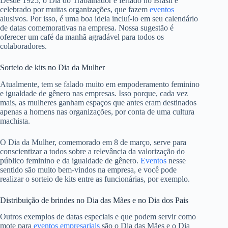
Desde 1925, o Dia do Trabalhador é feriado no Brasil e
celebrado por muitas organizações, que fazem
eventos
alusivos. Por isso, é uma boa ideia incluí-lo em seu calendário
de datas comemorativas na empresa. Nossa sugestão é
oferecer um café da manhã agradável para todos os
colaboradores.
Sorteio de kits no Dia da Mulher
Atualmente, tem se falado muito em empoderamento feminino
e igualdade de gênero nas empresas. Isso porque, cada vez
mais, as mulheres ganham espaços que antes eram destinados
apenas a homens nas organizações, por conta de uma cultura
machista.
O Dia da Mulher, comemorado em 8 de março, serve para
conscientizar a todos sobre a relevância da valorização do
público feminino e da igualdade de gênero.
Eventos
nesse
sentido são muito bem-vindos na empresa, e você pode
realizar o sorteio de kits entre as funcionárias, por exemplo.
Distribuição de brindes no Dia das Mães e no Dia dos Pais
Outros exemplos de datas especiais e que podem servir como
mote para
eventos empresariais
são o Dia das Mães e o Dia