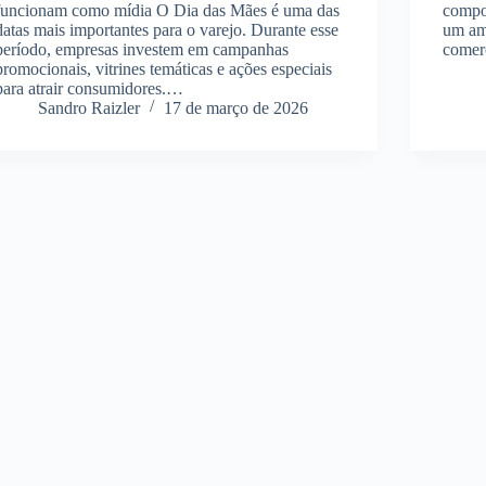
funcionam como mídia O Dia das Mães é uma das
compor
datas mais importantes para o varejo. Durante esse
um am
período, empresas investem em campanhas
comer
promocionais, vitrines temáticas e ações especiais
para atrair consumidores.…
Sandro Raizler
17 de março de 2026