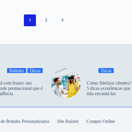
1
2
3
Brindes
Dicas
Dicas
ã com frases: um
Como fidelizar clientes?
inde promocional que é
5 dicas econômicas que
ndência
irão encantá-los
 de Brindes Personalizados
Site Raizler
Compre Online