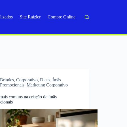
lizados
Site Raizler
Compre Online
Brindes
,
Corporativo
,
Dicas
,
Ímãs
Promocionais
,
Marketing Corporativo
 mais comuns na criação de ímãs
cionais