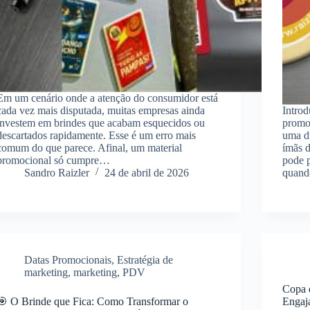
Em um cenário onde a atenção do consumidor está
cada vez mais disputada, muitas empresas ainda
Introd
investem em brindes que acabam esquecidos ou
promo
descartados rapidamente. Esse é um erro mais
uma d
comum do que parece. Afinal, um material
ímãs d
promocional só cumpre…
pode p
Sandro Raizler
24 de abril de 2026
quand
Datas Promocionais
,
Estratégia de
marketing
,
marketing
,
PDV
Copa 
🎯 O Brinde que Fica: Como Transformar o
Engaj