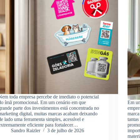
Nem toda empresa percebe de imediato o potencial
do ímã promocional. Em um cenário em que
Em um
grande parte dos investimentos está concentrada no
empres
marketing digital, muitas marcas acabam deixando
marca 
de lado uma ferramenta simples, acessível e
tantas
extremamente eficiente para fortalecer…
promo
Sandro Raizler
3 de julho de 2026
import
mater