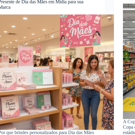
Presente de Dia das Mães em Mídia para sua
Marca
A Cop
Copa 
Por que brindes personalizados para Dia das Mães
estádi