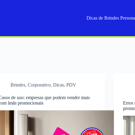
Dicas de Brindes Persona
Brindes
,
Corporativo
,
Dicas
,
PDV
Casos de uso: empresas que podem vender mais
com ímãs promocionais
Erros
promo