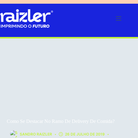
Pular
para
o
conteúdo
Como Se Destacar No Ramo De Delivery De Comida?
SANDRO RAIZLER
26 DE JULHO DE 2019