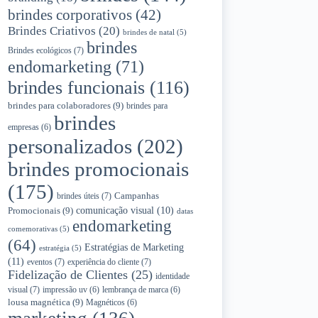
brindes corporativos
(42)
Brindes Criativos
(20)
brindes de natal
(5)
brindes
Brindes ecológicos
(7)
endomarketing
(71)
brindes funcionais
(116)
brindes para colaboradores
(9)
brindes para
brindes
empresas
(6)
personalizados
(202)
brindes promocionais
(175)
Campanhas
brindes úteis
(7)
Promocionais
(9)
comunicação visual
(10)
datas
endomarketing
comemorativas
(5)
(64)
Estratégias de Marketing
estratégia
(5)
(11)
eventos
(7)
experiência do cliente
(7)
Fidelização de Clientes
(25)
identidade
visual
(7)
impressão uv
(6)
lembrança de marca
(6)
lousa magnética
(9)
Magnéticos
(6)