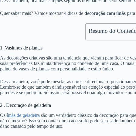
Dessa maneira, fica mais simples seguir as novidades do setor sem deixa
Quer saber mais? Vamos mostrar 4 dicas de
decoração com ímãs
para
Resumo do Conteúd
1. Vasinhos de plantas
As decorações criativas são uma tendência que vieram para ficar de ve
suas preferências faz muita diferença no conceito de uma casa. O mais 
painel de vasos de plantas com personalidade e estilo único.
Dessa maneira, você pode mesclar as cores e direcionar o posicioname
Lembre-se de que também é indispensável ter atenção especial ao peso
paredes e se quebrem. Só assim será possível criar algo inovador e ao
2 . Decoração de geladeira
Os
ímãs de geladeira
são um verdadeiro clássico da decoração para que
não é mesmo? Isso sem contar que o acessório pode ser usado também pa
dano causado pelo tempo de uso.