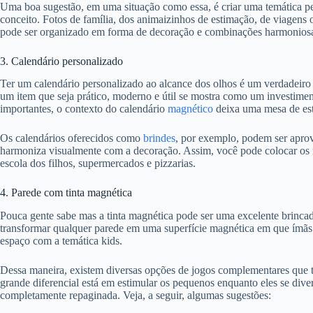
Uma boa sugestão, em uma situação como essa, é criar uma temática pe
conceito. Fotos de família, dos animaizinhos de estimação, de viagens 
pode ser organizado em forma de decoração e combinações harmonios
3. Calendário personalizado
Ter um calendário personalizado ao alcance dos olhos é um verdadeiro d
um item que seja prático, moderno e útil se mostra como um investime
importantes, o contexto do calendário
magnético
deixa uma mesa de est
Os calendários oferecidos como
brindes
, por exemplo, podem ser aprov
harmoniza visualmente com a decoração. Assim, você pode colocar os n
escola dos filhos, supermercados e pizzarias.
4. Parede com tinta magnética
Pouca gente sabe mas a tinta magnética pode ser uma excelente brincad
transformar qualquer parede em uma superfície magnética em que ímãs 
espaço com a temática kids.
Dessa maneira, existem diversas opções de jogos complementares que tê
grande diferencial está em estimular os pequenos enquanto eles se div
completamente repaginada. Veja, a seguir, algumas sugestões: