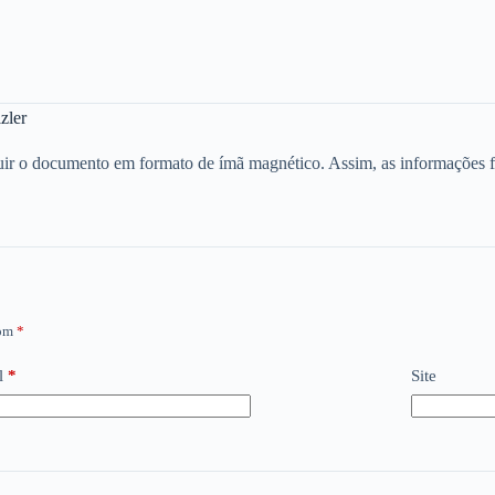
zler
ibuir o documento em formato de ímã magnético. Assim, as informações
com
*
l
*
Site