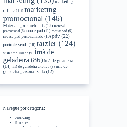
marketing
(136)
marketing
marketing
offline
(13)
promocional
(146)
Materiais promocionais
(12)
material
mouse pad
(11)
mousepad
(9)
promocional
(6)
pdv
(22)
mouse pad personalizado
(10)
raizler
(124)
ponto de venda
(10)
Ímã de
sustentabilidade
(9)
geladeira
(86)
ímã de geladeira
(14)
ímã de
ímã de geladeira criativo
(8)
geladeira personalizado
(12)
Navegue por categoria:
branding
Brindes