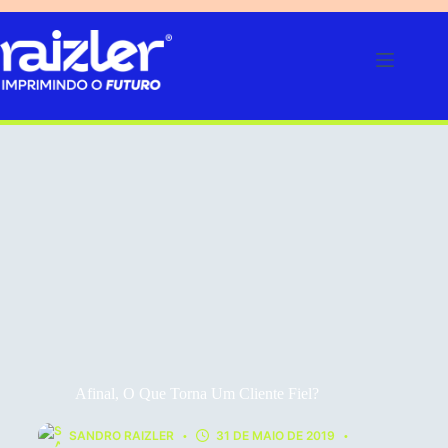
Pular
para
o
conteúdo
Afinal, O Que Torna Um Cliente Fiel?
SANDRO RAIZLER
31 DE MAIO DE 2019