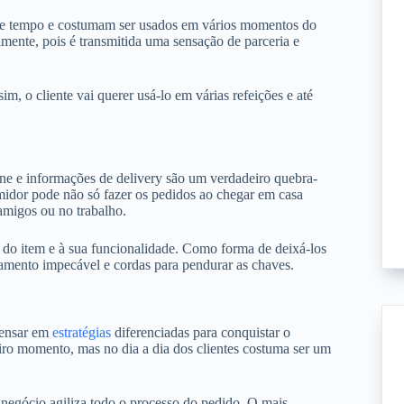
nte tempo e costumam ser usados em vários momentos do
lmente, pois é transmitida uma sensação de parceria e
, o cliente vai querer usá-lo em várias refeições e até
ne e informações de delivery são um verdadeiro quebra-
midor pode não só fazer os pedidos ao chegar em casa
amigos ou no trabalho.
a do item e à sua funcionalidade. Como forma de deixá-los
bamento impecável e cordas para pendurar as chaves.
pensar em
estratégias
diferenciadas para conquistar o
o momento, mas no dia a dia dos clientes costuma ser um
u negócio agiliza todo o processo do pedido. O mais