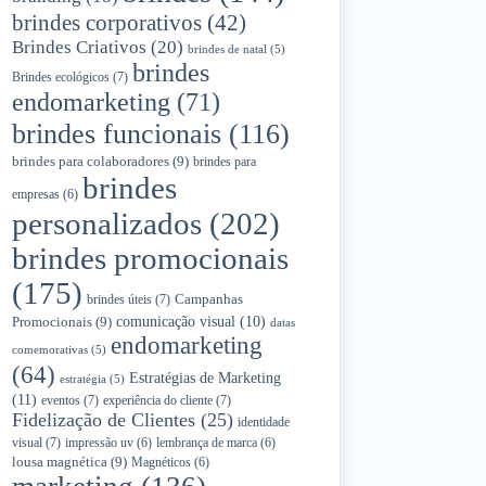
brindes corporativos
(42)
Brindes Criativos
(20)
brindes de natal
(5)
brindes
Brindes ecológicos
(7)
endomarketing
(71)
brindes funcionais
(116)
brindes para colaboradores
(9)
brindes para
brindes
empresas
(6)
personalizados
(202)
brindes promocionais
(175)
Campanhas
brindes úteis
(7)
Promocionais
(9)
comunicação visual
(10)
datas
endomarketing
comemorativas
(5)
(64)
Estratégias de Marketing
estratégia
(5)
(11)
eventos
(7)
experiência do cliente
(7)
Fidelização de Clientes
(25)
identidade
visual
(7)
impressão uv
(6)
lembrança de marca
(6)
lousa magnética
(9)
Magnéticos
(6)