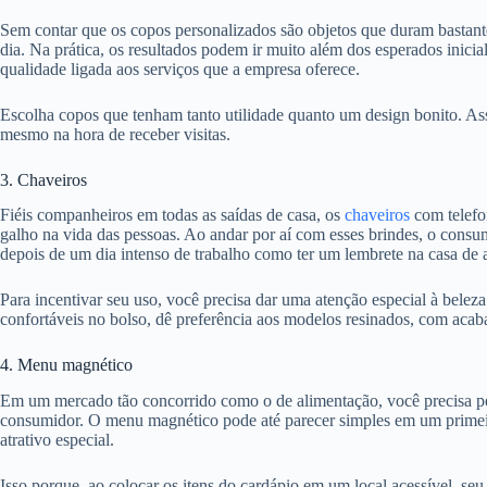
Sem contar que os copos personalizados são objetos que duram basta
dia. Na prática, os resultados podem ir muito além dos esperados inicia
qualidade ligada aos serviços que a empresa oferece.
Escolha copos que tenham tanto utilidade quanto um design bonito. Assim
mesmo na hora de receber visitas.
3. Chaveiros
Fiéis companheiros em todas as saídas de casa, os
chaveiros
com telefo
galho na vida das pessoas. Ao andar por aí com esses brindes, o consu
depois de um dia intenso de trabalho como ter um lembrete na casa de 
Para incentivar seu uso, você precisa dar uma atenção especial à belez
confortáveis no bolso, dê preferência aos modelos resinados, com aca
4. Menu magnético
Em um mercado tão concorrido como o de alimentação, você precisa 
consumidor. O menu magnético pode até parecer simples em um primeir
atrativo especial.
Isso porque, ao colocar os itens do cardápio em um local acessível, se