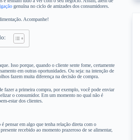
is e tenham tudo a ver com o seu negócio. Assim, além de
lgação
genuína no ciclo de amizades dos consumidores.
 alimentação. Acompanhe!
o:
aque. Isso porque, quando o cliente sente fome, certamente
ionamento em outras oportunidades. Ou seja: na intenção de
olhos fazem muita diferença na decisão de compra.
e fazer a primeira compra, por exemplo, você pode enviar
idelizar o consumidor. Em um momento no qual não é
em-estar dos clientes.
 é pensar em algo que tenha relação direta com o
o presente recebido ao momento prazeroso de se alimentar,