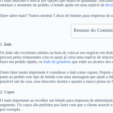
O mais indicado é buscar por opções que sejam de qualidade, funciona
otimizar o momento do pedido, o brinde ajuda em uma espécie de
divu
Quer saber mais? Vamos mostrar 5 dicas de brindes para empresas de
Resumo do Conteúd
1. Ímãs
Os ímãs são excelentes aliados na hora de colocar seu negócio em dest
procura pelos restaurantes com os quais já criou uma espécie de relac
fazer um pedido rápido, os
ímãs de geladeira
que estão ao alcance dos 
Outro fator muito importante é considerar o ímã como cupom. Depois d
junto ao pedido esse tipo de brinde com uma mensagem que ajude a f
possível sair de casa, esse desconto mostra o quanto a marca pensa no b
2. Copos
O mais importante ao escolher um brinde para empresas de alimentação
segmento. Os copos são perfeitos por fazer com que o cliente associe 
por exemplo.