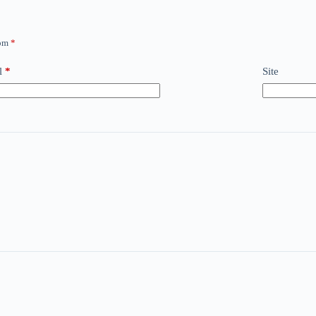
com
*
l
*
Site