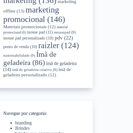
marketing
(136)
marketing
marketing
offline
(13)
promocional
(146)
Materiais promocionais
(12)
material
mouse pad
(11)
mousepad
(9)
promocional
(6)
pdv
(22)
mouse pad personalizado
(10)
raizler
(124)
ponto de venda
(10)
Ímã de
sustentabilidade
(9)
geladeira
(86)
ímã de geladeira
(14)
ímã de
ímã de geladeira criativo
(8)
geladeira personalizado
(12)
Navegue por categoria:
branding
Brindes