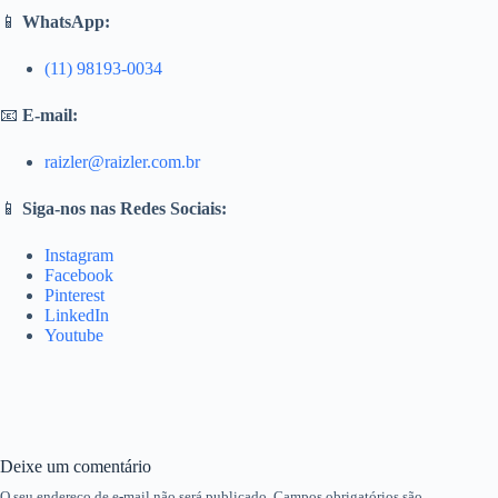
📱
WhatsApp:
(11) 98193-0034
📧
E-mail:
raizler@raizler.com.br
📱
Siga-nos nas Redes Sociais:
Instagram
Facebook
Pinterest
LinkedIn
Youtube
Deixe um comentário
O seu endereço de e-mail não será publicado.
Campos obrigatórios são