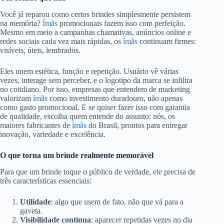
Você já reparou como certos brindes simplesmente persistem
na memória?
Ímãs
promocionais fazem isso com perfeição.
Mesmo em meio a campanhas chamativas, anúncios online e
redes sociais cada vez mais rápidas, os
ímãs
continuam firmes:
visíveis, úteis, lembrados.
Eles unem estética, função e repetição. Usuário vê várias
vezes, interage sem perceber, e o logotipo da marca se infiltra
no cotidiano. Por isso, empresas que entendem de marketing
valorizam
ímãs
como investimento duradouro, não apenas
como gasto promocional. E se quiser fazer isso com garantia
de qualidade, escolha quem entende do assunto: nós, os
maiores fabricantes de
ímãs
do Brasil, prontos para entregar
inovação, variedade e excelência.
O que torna um brinde realmente memorável
Para que um brinde toque o público de verdade, ele precisa de
três características essenciais:
Utilidade
: algo que usem de fato, não que vá para a
gaveta.
Visibilidade contínua
: aparecer repetidas vezes no dia