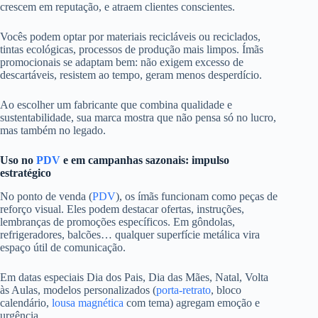
crescem em reputação, e atraem clientes conscientes.
Vocês podem optar por materiais recicláveis ou reciclados,
tintas ecológicas, processos de produção mais limpos. Ímãs
promocionais se adaptam bem: não exigem excesso de
descartáveis, resistem ao tempo, geram menos desperdício.
Ao escolher um fabricante que combina qualidade e
sustentabilidade, sua marca mostra que não pensa só no lucro,
mas também no legado.
Uso no
PDV
e em campanhas sazonais: impulso
estratégico
No ponto de venda (
PDV
), os ímãs funcionam como peças de
reforço visual. Eles podem destacar ofertas, instruções,
lembranças de promoções específicos. Em gôndolas,
refrigeradores, balcões… qualquer superfície metálica vira
espaço útil de comunicação.
Em datas especiais Dia dos Pais, Dia das Mães, Natal, Volta
às Aulas, modelos personalizados (
porta-retrato
, bloco
calendário,
lousa magnética
com tema) agregam emoção e
urgência.