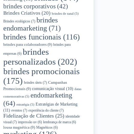
brindes corporativos
(42)
Brindes Criativos
(20)
brindes de natal
(5)
brindes
Brindes ecológicos
(7)
endomarketing
(71)
brindes funcionais
(116)
brindes para colaboradores
(9)
brindes para
brindes
empresas
(6)
personalizados
(202)
brindes promocionais
(175)
Campanhas
brindes úteis
(7)
Promocionais
(9)
comunicação visual
(10)
datas
endomarketing
comemorativas
(5)
(64)
Estratégias de Marketing
estratégia
(5)
(11)
eventos
(7)
experiência do cliente
(7)
Fidelização de Clientes
(25)
identidade
visual
(7)
impressão uv
(6)
lembrança de marca
(6)
lousa magnética
(9)
Magnéticos
(6)