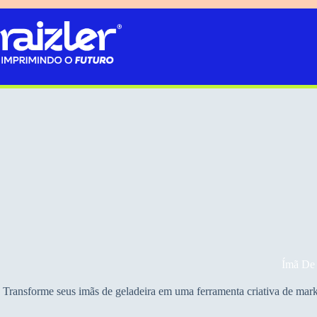
Pular
para
o
conteúdo
Ímã De 
Transforme seus imãs de geladeira em uma ferramenta criativa de marke