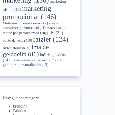
marketing
(136)
marketing
marketing
offline
(13)
promocional
(146)
Materiais promocionais
(12)
material
mouse pad
(11)
mousepad
(9)
promocional
(6)
pdv
(22)
mouse pad personalizado
(10)
raizler
(124)
ponto de venda
(10)
Ímã de
sustentabilidade
(9)
geladeira
(86)
ímã de geladeira
(14)
ímã de
ímã de geladeira criativo
(8)
geladeira personalizado
(12)
Navegue por categoria:
branding
Brindes