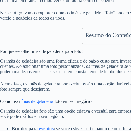
criar uma lembrança memorável e duradoura com seus clientes.
Neste artigo, vamos explorar como os imãs de geladeira “foto” podem s
varejo e negócios de todos os tipos.
Resumo do Conteúd
Por que escolher imãs de geladeira para foto?
Os imãs de geladeira são uma forma eficaz e de baixo custo para inve
clientes. Ao adicionar uma foto personalizada, os imãs de geladeira se
podem mantê-los em suas casas e serem constantemente lembrados de 
Além disso, os imãs de geladeira porta-retratos são uma opção durável e
foto sempre que desejarem.
Como usar
ímãs de geladeira
foto em seu negócio
Os imãs de geladeira foto são uma opção criativa e versátil para empre
você pode usá-los em seu negócio:
Brindes para
eventos
:
se você estiver participando de uma feir