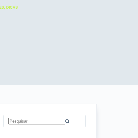
ES
,
DICAS
Sem
resultados