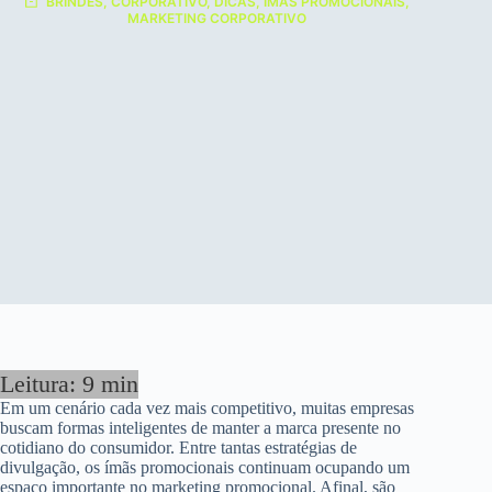
BRINDES
,
CORPORATIVO
,
DICAS
,
ÍMÃS PROMOCIONAIS
,
MARKETING CORPORATIVO
Em um cenário cada vez mais competitivo, muitas empresas
buscam formas inteligentes de manter a marca presente no
cotidiano do consumidor. Entre tantas estratégias de
divulgação, os ímãs promocionais continuam ocupando um
espaço importante no marketing promocional. Afinal, são