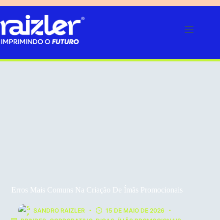
Pular
para
o
conteúdo
Erros Mais Comuns Na Criação De Ímãs Promocionais
SANDRO RAIZLER
15 DE MAIO DE 2026