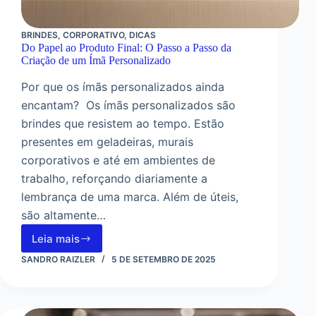
BRINDES
,
CORPORATIVO
,
DICAS
Do Papel ao Produto Final: O Passo a Passo da
Criação de um Ímã Personalizado
Por que os ímãs personalizados ainda
encantam? Os ímãs personalizados são
brindes que resistem ao tempo. Estão
presentes em geladeiras, murais
corporativos e até em ambientes de
trabalho, reforçando diariamente a
lembrança de uma marca. Além de úteis,
são altamente…
Leia mais
Do
Papel
SANDRO RAIZLER
5 DE SETEMBRO DE 2025
ao
Produto
Final:
O