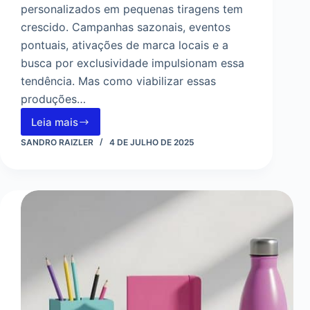
personalizados em pequenas tiragens tem
crescido. Campanhas sazonais, eventos
pontuais, ativações de marca locais e a
busca por exclusividade impulsionam essa
tendência. Mas como viabilizar essas
produções…
Leia mais
Porque
o
SANDRO RAIZLER
4 DE JULHO DE 2025
DTF
é
a
escolha
ideal
para
personalização
de
brindes
em
pequenas
tiragens.