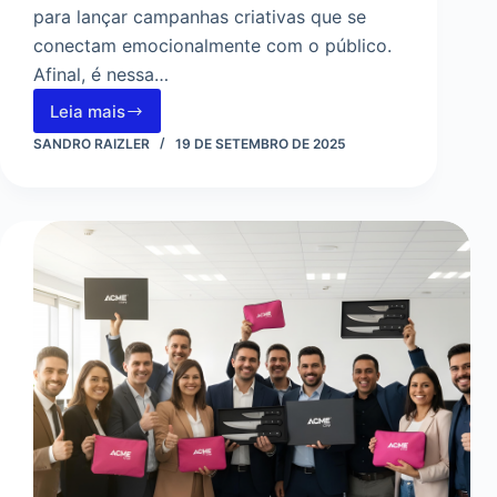
para lançar campanhas criativas que se
conectam emocionalmente com o público.
Afinal, é nessa…
Leia mais
Ímãs
Promocionais
SANDRO RAIZLER
19 DE SETEMBRO DE 2025
de
Verão:
Ideias
Criativas
para
Conectar
sua
Marca
à
Estação
Mais
Vibrante