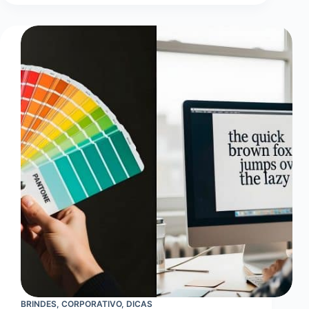
Faca
Personalizada:
Como
Criar
Materiais
Gráficos
com
Formatos
Exclusivos
BRINDES
,
CORPORATIVO
,
DICAS