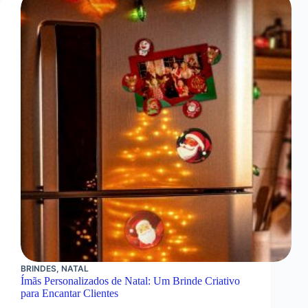
BRINDES
,
NATAL
Ímãs Personalizados de Natal: Um Brinde Criativo
para Encantar Clientes