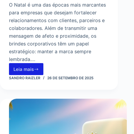
O Natal é uma das épocas mais marcantes
para empresas que desejam fortalecer
relacionamentos com clientes, parceiros e
colaboradores. Além de transmitir uma
mensagem de afeto e proximidade, os
brindes corporativos têm um papel
estratégico: manter a marca sempre
lembrada.…
Leia mais
Ímãs
Personalizados
SANDRO RAIZLER
26 DE SETEMBRO DE 2025
de
Natal:
Um
Brinde
Criativo
para
Encantar
Clientes