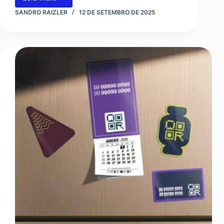
Brindes
como
SANDRO RAIZLER
12 DE SETEMBRO DE 2025
Ferramenta
de
Endomarketing:
Engajando
e
Motivando
Colaboradores