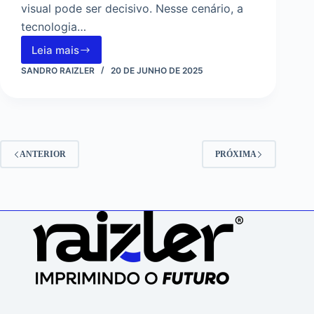
visual pode ser decisivo. Nesse cenário, a
tecnologia…
Leia mais
DTF
em
SANDRO RAIZLER
20 DE JUNHO DE 2025
brindes
corporativos:
mais
cor,
mais
impacto,
ANTERIOR
PRÓXIMA
mais
valor
percebido