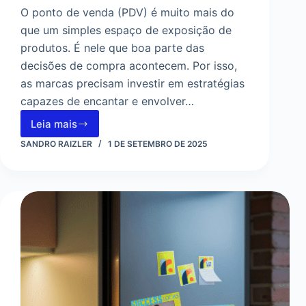
O ponto de venda (PDV) é muito mais do
que um simples espaço de exposição de
produtos. É nele que boa parte das
decisões de compra acontecem. Por isso,
as marcas precisam investir em estratégias
capazes de encantar e envolver…
Leia mais
Brindes
no
SANDRO RAIZLER
1 DE SETEMBRO DE 2025
Ponto
de
Venda:
Como
Transformar
Experiência
em
Conversão