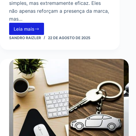
simples, mas extremamente eficaz. Eles
não apenas reforçam a presença da marca,
mas…
Leia mais
Ímãs
Personalizados:
SANDRO RAIZLER
22 DE AGOSTO DE 2025
7
Ideias
Criativas
para
Transformar
um
Brinde
em
Estratégia
de
Marca