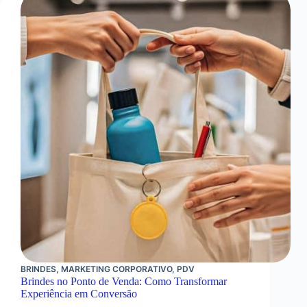
Passo
a
Passo
da
Criação
de
um
Ímã
Personalizado
BRINDES
,
MARKETING CORPORATIVO
,
PDV
Brindes no Ponto de Venda: Como Transformar
Experiência em Conversão