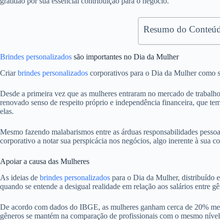
gratidão por sua essencial contribuição para o negócio.
Resumo do Conteúd
Brindes personalizados
são importantes no Dia da Mulher
Criar
brindes personalizados
corporativos para o Dia da Mulher como s
Desde a primeira vez que as mulheres entraram no mercado de trabalh
renovado senso de respeito próprio e independência financeira, que te
elas.
Mesmo fazendo malabarismos entre as árduas responsabilidades pessoai
corporativo a notar sua perspicácia nos negócios, algo inerente à sua co
Apoiar a causa das Mulheres
As ideias de
brindes personalizados
para o Dia da Mulher, distribuído 
quando se entende a desigual realidade em relação aos salários entre gê
De acordo com dados do IBGE, as mulheres ganham cerca de 20% menos 
gêneros se mantém na comparação de profissionais com o mesmo nível 