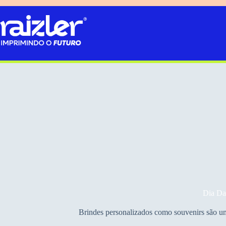
Pular
para
o
conteúdo
Dia Da
Brindes personalizados como souvenirs são uma