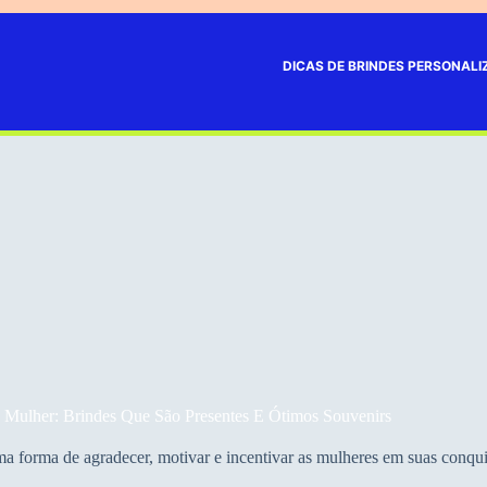
DICAS DE BRINDES PERSONAL
 Mulher: Brindes Que São Presentes E Ótimos Souvenirs
 forma de agradecer, motivar e incentivar as mulheres em suas conquis