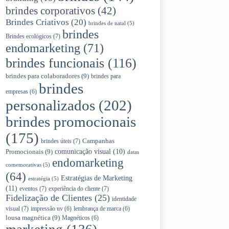
brindes corporativos
(42)
Brindes Criativos
(20)
brindes de natal
(5)
brindes
Brindes ecológicos
(7)
endomarketing
(71)
brindes funcionais
(116)
brindes para colaboradores
(9)
brindes para
brindes
empresas
(6)
personalizados
(202)
brindes promocionais
(175)
Campanhas
brindes úteis
(7)
Promocionais
(9)
comunicação visual
(10)
datas
endomarketing
comemorativas
(5)
(64)
Estratégias de Marketing
estratégia
(5)
(11)
eventos
(7)
experiência do cliente
(7)
Fidelização de Clientes
(25)
identidade
visual
(7)
impressão uv
(6)
lembrança de marca
(6)
lousa magnética
(9)
Magnéticos
(6)