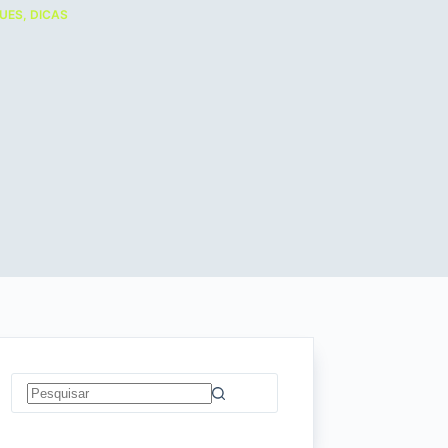
UES
,
DICAS
Sem
resultados