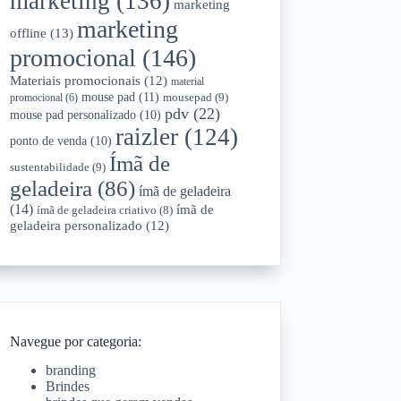
marketing
(136)
marketing
marketing
offline
(13)
promocional
(146)
Materiais promocionais
(12)
material
mouse pad
(11)
mousepad
(9)
promocional
(6)
pdv
(22)
mouse pad personalizado
(10)
raizler
(124)
ponto de venda
(10)
Ímã de
sustentabilidade
(9)
geladeira
(86)
ímã de geladeira
(14)
ímã de
ímã de geladeira criativo
(8)
geladeira personalizado
(12)
Navegue por categoria:
branding
Brindes