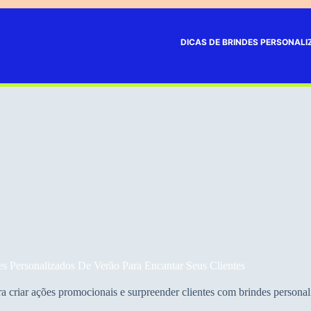
DICAS DE BRINDES PERSONAL
es Personalizados De Verão Para Encantar Seus Clientes
 criar ações promocionais e surpreender clientes com brindes personali