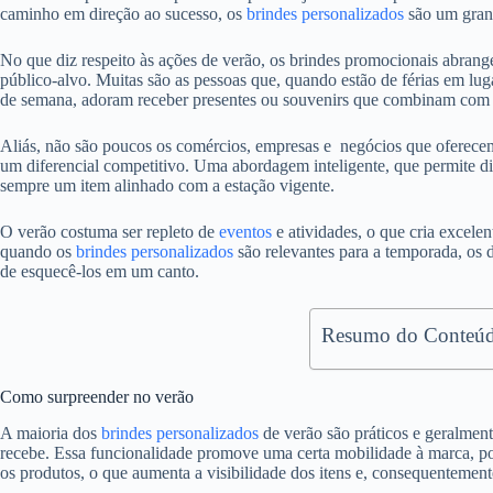
caminho em direção ao sucesso, os
brindes personalizados
são um gran
No que diz respeito às ações de verão, os brindes promocionais abran
público-alvo. Muitas são as pessoas que, quando estão de férias em lug
de semana, adoram receber presentes ou souvenirs que combinam com 
Aliás, não são poucos os comércios, empresas e negócios que oferec
um diferencial competitivo. Uma abordagem inteligente, que permite div
sempre um item alinhado com a estação vigente.
O verão costuma ser repleto de
eventos
e atividades, o que cria excel
quando os
brindes personalizados
são relevantes para a temporada, os d
de esquecê-los em um canto.
Resumo do Conteúd
Como surpreender no verão
A maioria dos
brindes personalizados
de verão são práticos e geralmen
recebe. Essa funcionalidade promove uma certa mobilidade à marca, po
os produtos, o que aumenta a visibilidade dos itens e, consequentement