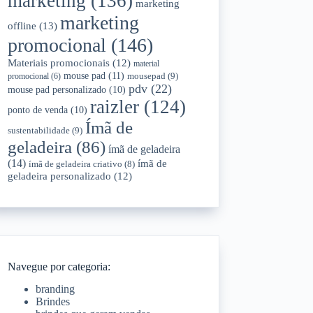
marketing
(136)
marketing
marketing
offline
(13)
promocional
(146)
Materiais promocionais
(12)
material
mouse pad
(11)
mousepad
(9)
promocional
(6)
pdv
(22)
mouse pad personalizado
(10)
raizler
(124)
ponto de venda
(10)
Ímã de
sustentabilidade
(9)
geladeira
(86)
ímã de geladeira
(14)
ímã de
ímã de geladeira criativo
(8)
geladeira personalizado
(12)
Navegue por categoria:
branding
Brindes