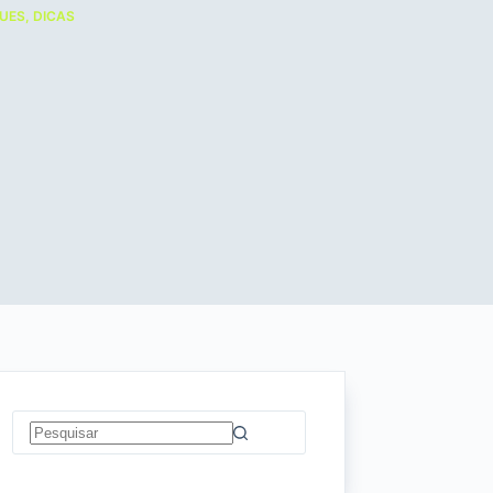
UES
,
DICAS
Sem
resultados