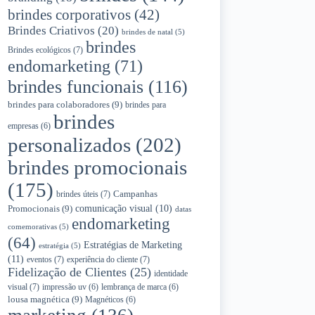
brindes corporativos
(42)
Brindes Criativos
(20)
brindes de natal
(5)
brindes
Brindes ecológicos
(7)
endomarketing
(71)
brindes funcionais
(116)
brindes para colaboradores
(9)
brindes para
brindes
empresas
(6)
personalizados
(202)
brindes promocionais
(175)
Campanhas
brindes úteis
(7)
Promocionais
(9)
comunicação visual
(10)
datas
endomarketing
comemorativas
(5)
(64)
Estratégias de Marketing
estratégia
(5)
(11)
eventos
(7)
experiência do cliente
(7)
Fidelização de Clientes
(25)
identidade
visual
(7)
impressão uv
(6)
lembrança de marca
(6)
lousa magnética
(9)
Magnéticos
(6)