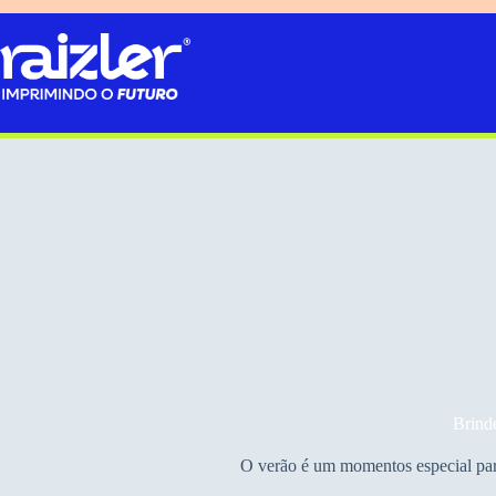
Pular
para
o
conteúdo
Brind
O verão é um momentos especial para