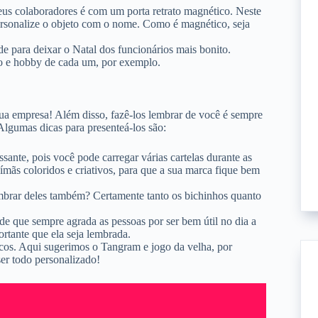
us colaboradores é com um porta retrato magnético. Neste
ersonalize o objeto com o nome. Como é magnético, seja
de para deixar o Natal dos funcionários mais bonito.
 e hobby de cada um, por exemplo.
ua empresa! Além disso, fazê-los lembrar de você é sempre
 Algumas dicas para presenteá-los são:
sante, pois você pode carregar várias cartelas durante as
m ímãs coloridos e criativos, para que a sua marca fique bem
mbrar deles também? Certamente tanto os bichinhos quanto
nde que sempre agrada as pessoas por ser bem útil no dia a
ortante que ela seja lembrada.
cos. Aqui sugerimos o Tangram e jogo da velha, por
er todo personalizado!