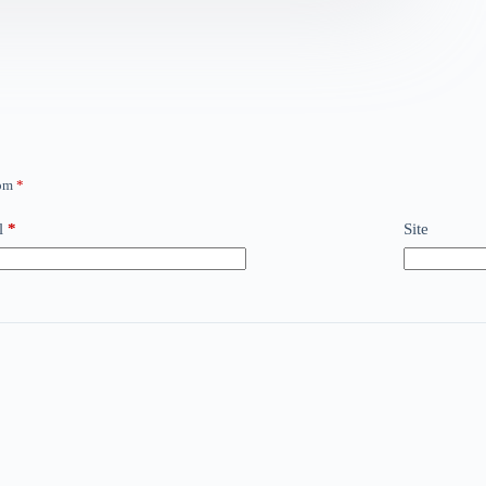
com
*
l
*
Site