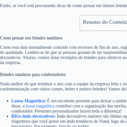
Então, se você está procurando dicas de como pensar em ótimos brindes 
Resumo do Conteúd
Como pensar nos brindes natalinos
Como esta data normalmente coincide com recessos de fim de ano, suge
de qualidade. Lembre-se de que as pessoas gostam de ser surpreendidas.
decorativos. Abaixo, vamos listar exemplos de brindes para oferecer a
da empresa.
Brindes natalinos para colaboradores
Nada melhor do que terminar o ano com a equipe da empresa feliz e r
confraternização com vários comes, bebes e muitos brindes! Vamos dei
Lousa Magnética:
É um excelente presente para deixar o ambien
disso, a
lousa magnética
contribui com a organização das tarefa
colaborador. Presentes personalizados fazem toda a diferença!
BIGs ímãs decorativos:
Ímãs decorativos maiores são ótimas op
Sugerimos que você pense em ímãs temáticos de Natal, logo da 
funcionário. Por exemplo, função ou hobby.