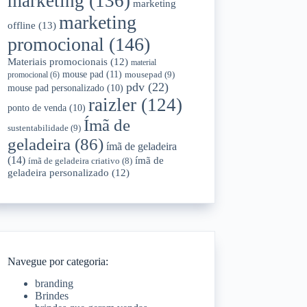
marketing
(136)
marketing
marketing
offline
(13)
promocional
(146)
Materiais promocionais
(12)
material
mouse pad
(11)
mousepad
(9)
promocional
(6)
pdv
(22)
mouse pad personalizado
(10)
raizler
(124)
ponto de venda
(10)
Ímã de
sustentabilidade
(9)
geladeira
(86)
ímã de geladeira
(14)
ímã de
ímã de geladeira criativo
(8)
geladeira personalizado
(12)
Navegue por categoria:
branding
Brindes