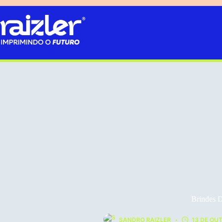
Pular
para
o
conteúdo
Brindes D
SANDRO RAIZLER
13 DE OU