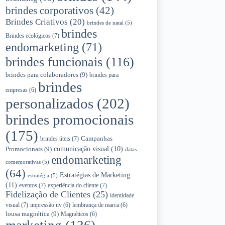
brindes corporativos
(42)
Brindes Criativos
(20)
brindes de natal
(5)
brindes
Brindes ecológicos
(7)
endomarketing
(71)
brindes funcionais
(116)
brindes para colaboradores
(9)
brindes para
brindes
empresas
(6)
personalizados
(202)
brindes promocionais
(175)
Campanhas
brindes úteis
(7)
Promocionais
(9)
comunicação visual
(10)
datas
endomarketing
comemorativas
(5)
(64)
Estratégias de Marketing
estratégia
(5)
(11)
eventos
(7)
experiência do cliente
(7)
Fidelização de Clientes
(25)
identidade
visual
(7)
impressão uv
(6)
lembrança de marca
(6)
lousa magnética
(9)
Magnéticos
(6)