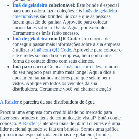
Ímã de geladeira
colecionável:
Este brinde é especial
para quem adora fazer coleções. Os
ímãs de geladeira
colecionáveis
são brindes lúdicos e que as pessoas
fazem questão de ganhar. Aproveite para colocar
curiosidades sobre o Dia da Água, por exemplo.
Certamente os ímãs farão sucesso.
Ímã de geladeira
com QR Code:
Uma forma de
conseguir passar mais informações sobre a sua empresa
é utilizar o
ímã com QR Code
. Aproveite para colocar o
site e redes sociais da sua empresa, bem como uma
forma de contato direto com seus clientes.
Ímã para carro:
Colocar
ímãs nos carros
leva o nome
do seu negócio para muito mais longe! Aqui a dica é
apostar em tamanhos maiores para que sejam bem
vistos. Aplique em todos os veículos da sua
distribuidora. Certamente você vai chamar atenção!
A Raizler
é parceira da sua distribuidora de água
Procura uma empresa com credibilidade no mercado para
fazer seus brindes e itens de comunicação visual? Então conte
conosco.
A Raizler
já atendeu mais de 60 mil clientes e é uma
líder nacional quando se fala em brindes. Somos uma gráfica
promocional especializada em ímãs de geladeira, brindes,