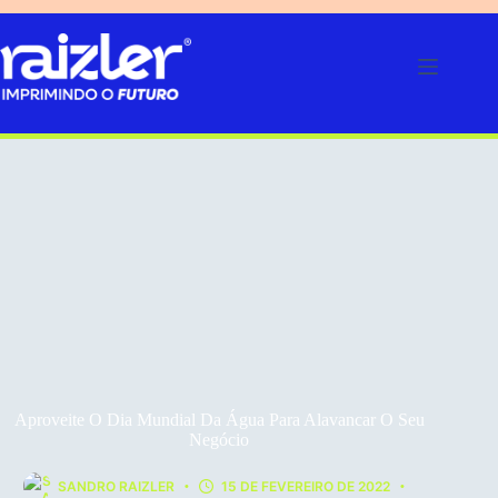
Pular
para
o
conteúdo
Aproveite O Dia Mundial Da Água Para Alavancar O Seu
Negócio
SANDRO RAIZLER
15 DE FEVEREIRO DE 2022