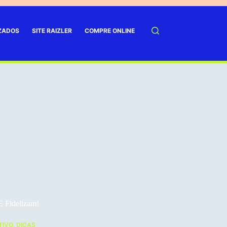
IZADOS
SITE RAIZLER
COMPRE ONLINE
E Fidelizam!
TIVO
,
DICAS