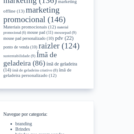
marketing
(136)
marketing
marketing
offline
(13)
promocional
(146)
Materiais promocionais
(12)
material
mouse pad
(11)
mousepad
(9)
promocional
(6)
pdv
(22)
mouse pad personalizado
(10)
raizler
(124)
ponto de venda
(10)
Ímã de
sustentabilidade
(9)
geladeira
(86)
ímã de geladeira
(14)
ímã de
ímã de geladeira criativo
(8)
geladeira personalizado
(12)
Navegue por categoria:
branding
Brindes