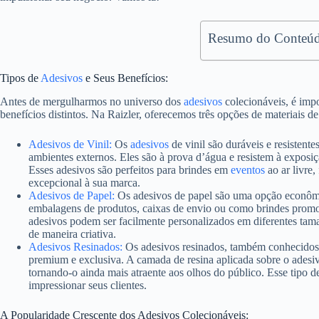
Resumo do Conteúd
Tipos de
Adesivos
e Seus Benefícios:
Antes de mergulharmos no universo dos
adesivos
colecionáveis, é impo
benefícios distintos. Na Raizler, oferecemos três opções de materiais de 
Adesivos de Vinil:
Os
adesivos
de vinil são duráveis e resistent
ambientes externos. Eles são à prova d’água e resistem à exposi
Esses adesivos são perfeitos para brindes em
eventos
ao ar livre,
excepcional à sua marca.
Adesivos de Papel:
Os adesivos de papel são uma opção econômica
embalagens de produtos, caixas de envio ou como brindes prom
adesivos podem ser facilmente personalizados em diferentes tam
de maneira criativa.
Adesivos Resinados:
Os adesivos resinados, também conhecidos
premium e exclusiva. A camada de resina aplicada sobre o adesiv
tornando-o ainda mais atraente aos olhos do público. Esse tipo de
impressionar seus clientes.
A Popularidade Crescente dos Adesivos Colecionáveis: