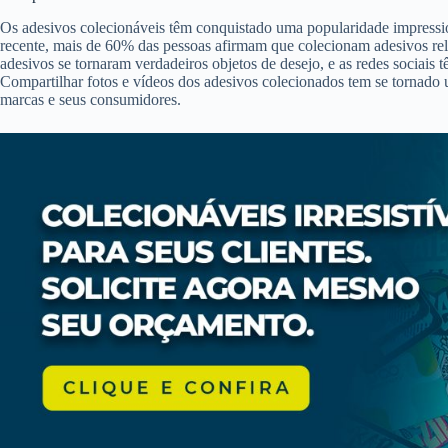
Os adesivos colecionáveis têm conquistado uma popularidade impress
recente, mais de 60% das pessoas afirmam que colecionam adesivos rela
adesivos se tornaram verdadeiros objetos de desejo, e as redes sociais
Compartilhar fotos e vídeos dos adesivos colecionados tem se tornado 
marcas e seus consumidores.