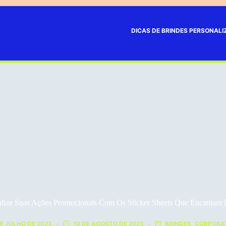
DICAS DE BRINDES PERSONAL
ialize Suas Ações Promocionais Com Os Sticker Sheets Que Encantam 
DE JULHO DE 2023
10 DE AGOSTO DE 2023
BRINDES
,
CORPORA