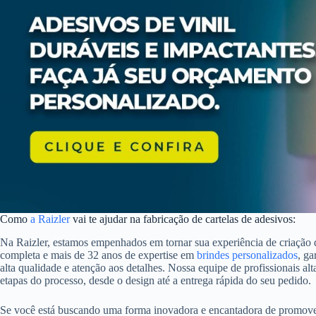
Como
a Raizler
vai te ajudar na fabricação de cartelas de adesivos:
Na Raizler, estamos empenhados em tornar sua experiência de criação 
completa e mais de 32 anos de expertise em
brindes personalizados
, g
alta qualidade e atenção aos detalhes. Nossa equipe de profissionais al
etapas do processo, desde o design até a entrega rápida do seu pedido.
Se você está buscando uma forma inovadora e encantadora de promover 