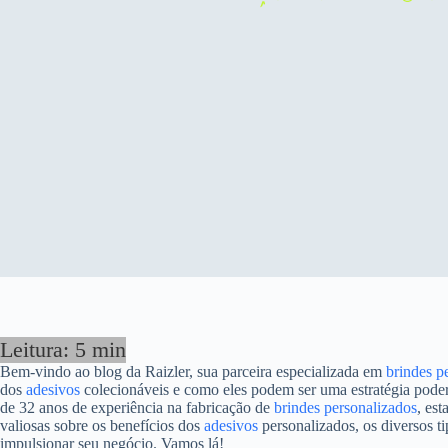
Bem-vindo ao blog da Raizler, sua parceira especializada em
brindes p
dos
adesivos
colecionáveis e como eles podem ser uma estratégia pode
de 32 anos de experiência na fabricação de
brindes personalizados
, es
valiosas sobre os benefícios dos
adesivos
personalizados, os diversos t
impulsionar seu negócio. Vamos lá!