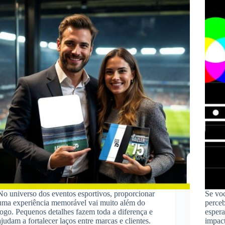
No universo dos eventos esportivos, proporcionar
Se voc
uma experiência memorável vai muito além do
perceb
jogo. Pequenos detalhes fazem toda a diferença e
esper
ajudam a fortalecer laços entre marcas e clientes.
impac