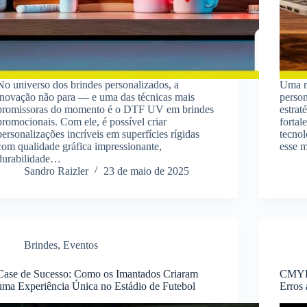
No universo dos brindes personalizados, a
Uma n
inovação não para — e uma das técnicas mais
person
promissoras do momento é o DTF UV em brindes
estrat
promocionais. Com ele, é possível criar
fortal
personalizações incríveis em superfícies rígidas
tecnol
com qualidade gráfica impressionante,
esse 
durabilidade…
Sandro Raizler
23 de maio de 2025
Brindes
,
Eventos
Case de Sucesso: Como os Imantados Criaram
CMYK 
uma Experiência Única no Estádio de Futebol
Erros 