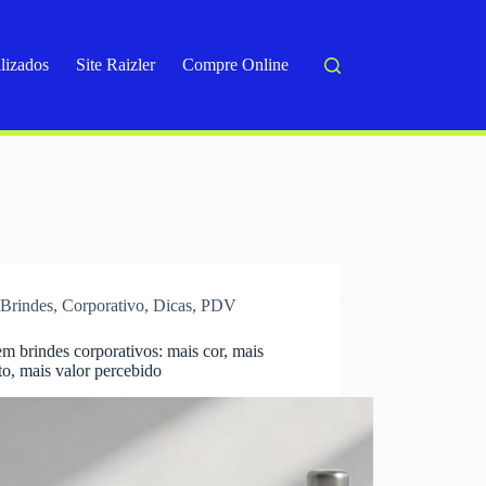
lizados
Site Raizler
Compre Online
Brindes
,
Corporativo
,
Dicas
,
PDV
 brindes corporativos: mais cor, mais
o, mais valor percebido