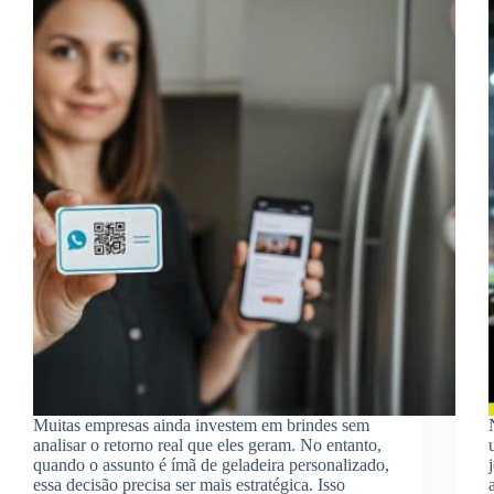
Muitas empresas ainda investem em brindes sem
analisar o retorno real que eles geram. No entanto,
quando o assunto é ímã de geladeira personalizado,
essa decisão precisa ser mais estratégica. Isso